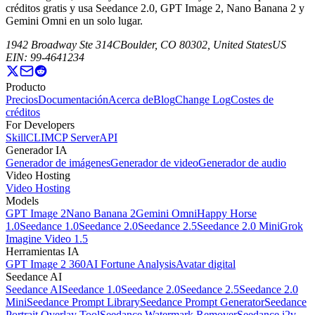
créditos gratis y usa Seedance 2.0, GPT Image 2, Nano Banana 2 y
Gemini Omni en un solo lugar.
1942 Broadway Ste 314C
Boulder, CO 80302, United States
US
EIN: 99-4641234
Producto
Precios
Documentación
Acerca de
Blog
Change Log
Costes de
créditos
For Developers
Skill
CLI
MCP Server
API
Generador IA
Generador de imágenes
Generador de video
Generador de audio
Video Hosting
Video Hosting
Models
GPT Image 2
Nano Banana 2
Gemini Omni
Happy Horse
1.0
Seedance 1.0
Seedance 2.0
Seedance 2.5
Seedance 2.0 Mini
Grok
Imagine Video 1.5
Herramientas IA
GPT Image 2 360
AI Fortune Analysis
Avatar digital
Seedance AI
Seedance AI
Seedance 1.0
Seedance 2.0
Seedance 2.5
Seedance 2.0
Mini
Seedance Prompt Library
Seedance Prompt Generator
Seedance
Portrait Overlay Tool
Seedance Watermark Remover
Seedance i2v-