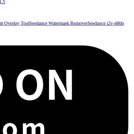
1.5
it Overlay Tool
Seedance Watermark Remover
Seedance i2v-480p