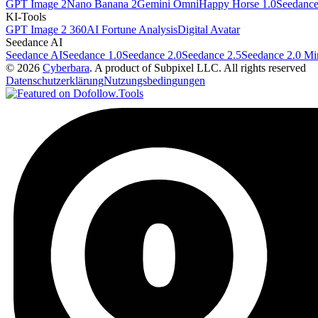
GPT Image 2
Nano Banana 2
Gemini Omni
Happy Horse 1.0
Seedance
KI-Tools
GPT Image 2 360
AI Fortune Analysis
Digital Avatar
Seedance AI
Seedance AI
Seedance 1.0
Seedance 2.0
Seedance 2.5
Seedance 2.0 Mi
© 2026
Cyberbara
. A product of Subpixel LLC. All rights reserved
Datenschutzerklärung
Nutzungsbedingungen