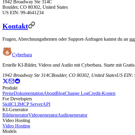
1942 Broadway Ste 314C
Boulder, CO 80302, United States
US EIN: 99-4641234
Kontakt
Fragen, Abrechnungsthemen oder Support-Anfragen kannst du an
su
Cyberbara
Erstelle KI-Bilder, Videos und Audio mit Cyberbara. Starte mit Gra
1942 Broadway Ste 314C
Boulder, CO 80302, United States
US EIN: 
Produkt
Preise
Dokumentation
About
Blog
Change Log
Credit-Kosten
For Developers
Skill
CLI
MCP Server
API
KI-Generator
Bildgenerator
Videogenerator
Audiogenerator
Video Hosting
Video Hosting
Models