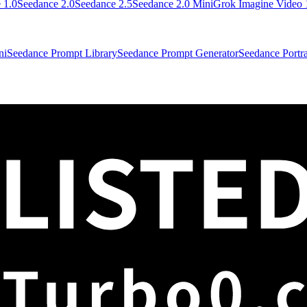
 1.0
Seedance 2.0
Seedance 2.5
Seedance 2.0 Mini
Grok Imagine Video 
ni
Seedance Prompt Library
Seedance Prompt Generator
Seedance Portra