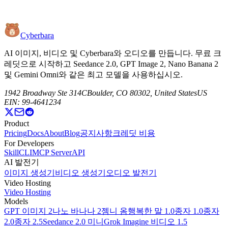
연결 X
핀 X 포스트를 엽니 다
Cyberbara
AI 이미지, 비디오 및 Cyberbara와 오디오를 만듭니다. 무료 크
레딧으로 시작하고 Seedance 2.0, GPT Image 2, Nano Banana 2
및 Gemini Omni와 같은 최고 모델을 사용하십시오.
1942 Broadway Ste 314C
Boulder, CO 80302, United States
US
EIN: 99-4641234
Product
Pricing
Docs
About
Blog
공지사항
크레딧 비용
For Developers
Skill
CLI
MCP Server
API
AI 발전기
이미지 생성기
비디오 생성기
오디오 발전기
Video Hosting
Video Hosting
Models
GPT 이미지 2
나노 바나나 2
젬니 옴
행복한 말 1.0
종자 1.0
종자
2.0
종자 2.5
Seedance 2.0 미니
Grok Imagine 비디오 1.5