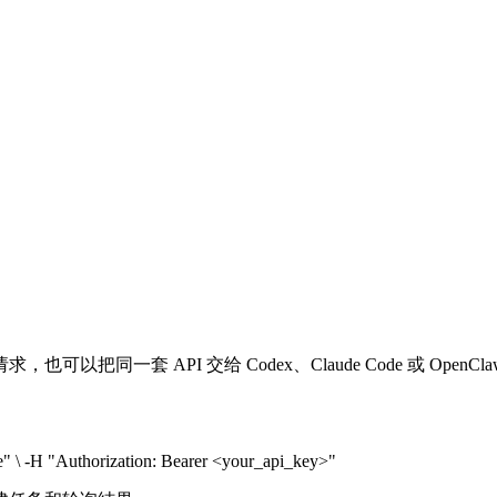
同一套 API 交给 Codex、Claude Code 或 OpenCl
" \ -H "Authorization: Bearer <your_api_key>"